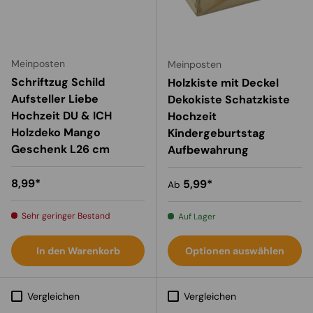
Meinposten
Meinposten
Schriftzug Schild
Holzkiste mit Deckel
Aufsteller Liebe
Dekokiste Schatzkiste
Hochzeit DU & ICH
Hochzeit
Holzdeko Mango
Kindergeburtstag
Geschenk L26 cm
Aufbewahrung
Normaler Preis
8,99*
Normaler Preis
5,99*
Ab
Sehr geringer Bestand
Auf Lager
In den Warenkorb
Optionen auswählen
Vergleichen
Vergleichen