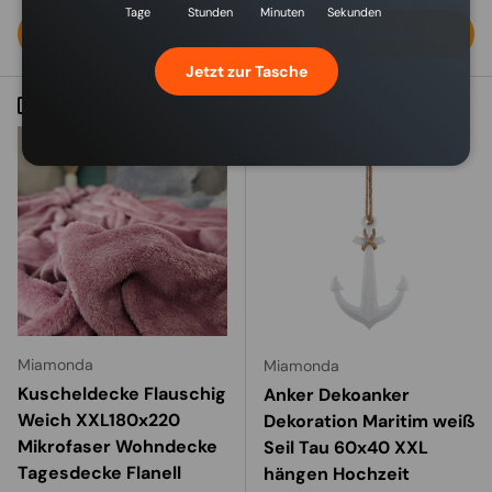
Tage
Stunden
Minuten
Sekunden
In den Warenkorb
In den Warenkorb
Jetzt zur Tasche
Vergleichen
Vergleichen
Miamonda
Miamonda
Kuscheldecke Flauschig
Anker Dekoanker
Weich XXL180x220
Dekoration Maritim weiß
Mikrofaser Wohndecke
Seil Tau 60x40 XXL
Tagesdecke Flanell
hängen Hochzeit