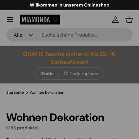
Willkommen in unserem Onlineshop
Direkt zum Inhalt
Menü
Einloggen
Eink
Suchen
Art
Alle
GRATIS Tasche sichern! Ab 29,-€
Einkaufswert
Gratis
Code kopieren
Startseite
Wohnen Dekoration
Wohnen Dekoration
(286 produkte)