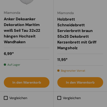
Miamonda
Miamonda
Anker Dekoanker
Holzbrett
Dekoration Maritim
Schneidebrett
weiß Seil Tau 32x22
Servierbrett braun
hängen Hochzeit
55x25 Dekobrett
Wandhaken
Kerzenbrett mit Griff
Mangoholz
Normaler Preis
6,99*
Normaler Preis
11,95*
Auf Lager
Begrenzter Vorrat
In den Warenkorb
In den Warenkorb
Vergleichen
Vergleichen