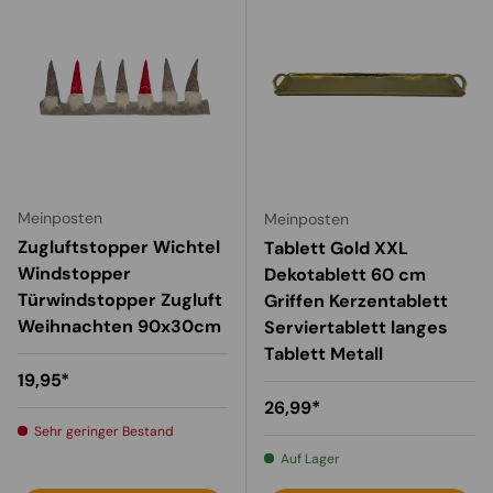
Meinposten
Meinposten
Zugluftstopper Wichtel
Tablett Gold XXL
Windstopper
Dekotablett 60 cm
Türwindstopper Zugluft
Griffen Kerzentablett
Weihnachten 90x30cm
Serviertablett langes
Tablett Metall
Normaler Preis
19,95*
Normaler Preis
26,99*
Sehr geringer Bestand
Auf Lager