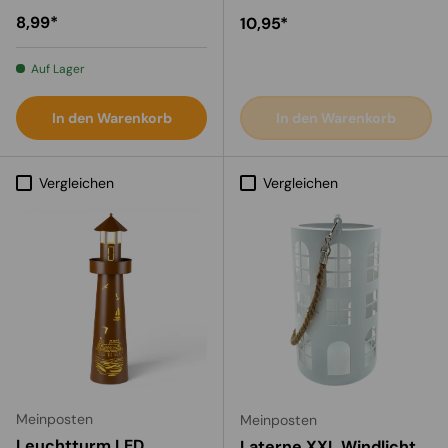
Normaler Preis
8,99*
Normaler Preis
10,95*
Auf Lager
In den Warenkorb
In den Warenkorb
Vergleichen
Vergleichen
Meinposten
Meinposten
Leuchtturm LED
Laterne XXL Windlicht