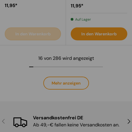
Normaler Preis
11,95*
Normaler Preis
11,95*
Auf Lager
In den Warenkorb
In den Warenkorb
16 von 286 wird angezeigt
Mehr anzeigen
Versandkostenfrei DE
Vorherige
Näc
Ab 49,-€ fallen keine Versandkosten an.