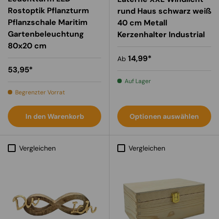
Rostoptik Pflanzturm
rund Haus schwarz weiß
Pflanzschale Maritim
40 cm Metall
Gartenbeleuchtung
Kerzenhalter Industrial
80x20 cm
Normaler Preis
14,99*
Ab
Normaler Preis
53,95*
Auf Lager
Begrenzter Vorrat
In den Warenkorb
Optionen auswählen
Vergleichen
Vergleichen