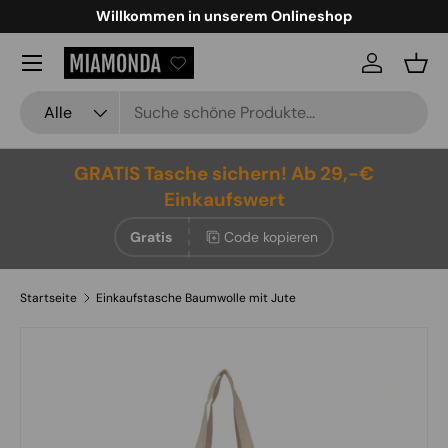
Willkommen in unserem Onlineshop
Direkt zum Inhalt
Menü
Einloggen
Eink
Suchen
Art
Alle
GRATIS Tasche sichern! Ab 29,-€
Einkaufswert
Gratis
Code kopieren
Startseite
Einkaufstasche Baumwolle mit Jute
Zu Produktinformationen springen