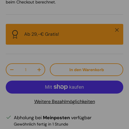
beim Checkout berechnet.
Schlie
Ab 29,-€ Gratis!
Anzahl
In den Warenkorb
Menge verringern
Menge erhöhen
Weitere Bezahlmöglichkeiten
Abholung bei
Meinposten
verfügbar
Gewöhnlich fertig in 1 Stunde