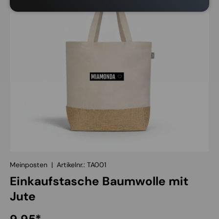
Meinposten
|
Artikelnr.:
TA001
Einkaufstasche Baumwolle mit
Jute
Normaler Preis